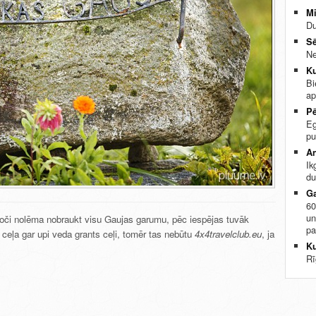
Mi
Du
Sē
Ne
Ku
Bi
ap
Pē
Eg
pu
An
Ik
du
Ga
60
un
 moči nolēma nobraukt visu Gaujas garumu, pēc iespējas tuvāk
pa
u ceļa gar upi veda grants ceļi, tomēr tas nebūtu
4x4travelclub.eu
, ja
Ku
Rī