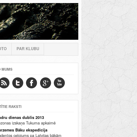
OTO
PAR KLUBU
O MUMS
TĪTIE RAKSTI
dru dienas dublis 2013
zonas izskaņa Tukuma apkaimē
rzemes Bāku ekspedīcija
denīgs ceļojums pa Latvijas bākām