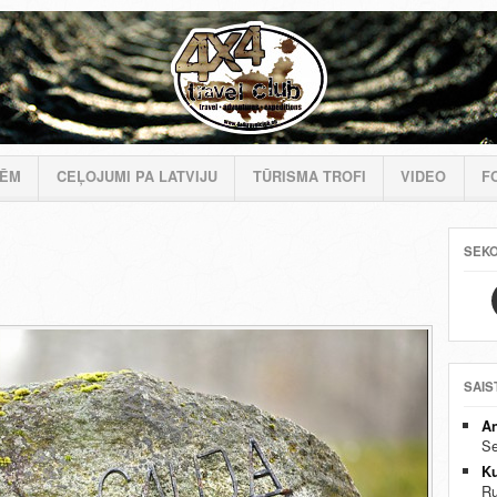
MĒM
CEĻOJUMI PA LATVIJU
TŪRISMA TROFI
VIDEO
F
SEK
SAIS
An
Se
Ku
Ru