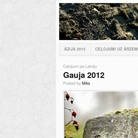
ĀZIJA 2013
CEĻOJUMI UZ ĀRZE
Ceļojumi pa Latviju
Gauja 2012
Posted by
Miks