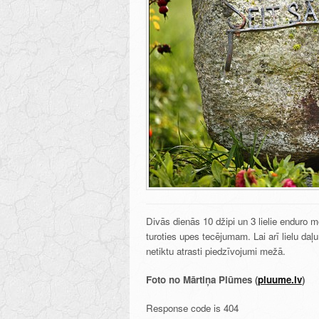
Divās dienās 10 džipi un 3 lielie enduro
turoties upes tecējumam. Lai arī lielu daļ
netiktu atrasti piedzīvojumi mežā.
Foto no Mārtiņa Plūmes (
pluume.lv
)
Response code is 404