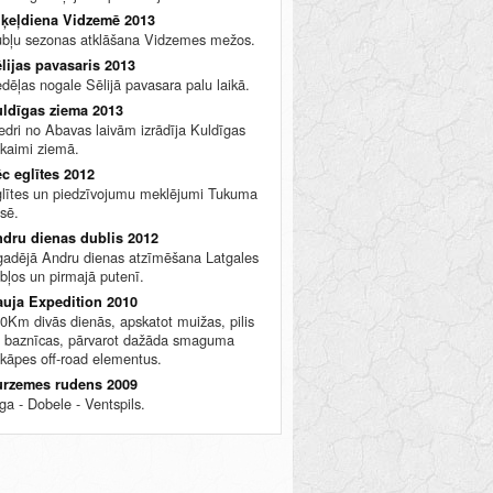
ķeļdiena Vidzemē 2013
bļu sezonas atklāšana Vidzemes mežos.
lijas pavasaris 2013
dēļas nogale Sēlijā pavasara palu laikā.
ldīgas ziema 2013
edri no Abavas laivām izrādīja Kuldīgas
kaimi ziemā.
c eglītes 2012
lītes un piedzīvojumu meklējumi Tukuma
sē.
dru dienas dublis 2012
gadējā Andru dienas atzīmēšana Latgales
bļos un pirmajā putenī.
uja Expedition 2010
0Km divās dienās, apskatot muižas, pilis
 baznīcas, pārvarot dažāda smaguma
kāpes off-road elementus.
rzemes rudens 2009
ga - Dobele - Ventspils.