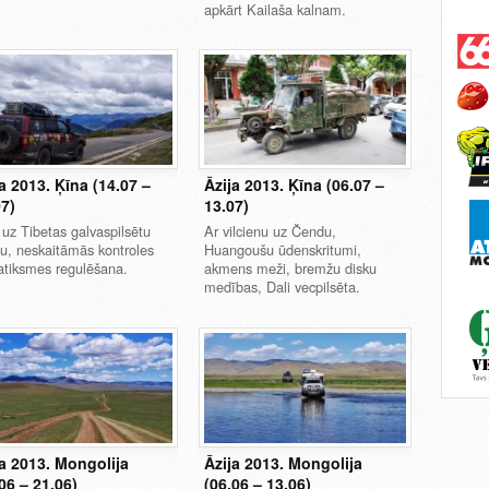
apkārt Kailaša kalnam.
a 2013. Ķīna (14.07 –
Āzija 2013. Ķīna (06.07 –
07)
13.07)
 uz Tibetas galvaspilsētu
Ar vilcienu uz Čendu,
u, neskaitāmās kontroles
Huangoušu ūdenskritumi,
atiksmes regulēšana.
akmens meži, bremžu disku
medības, Dali vecpilsēta.
ja 2013. Mongolija
Āzija 2013. Mongolija
06 – 21.06)
(06.06 – 13.06)