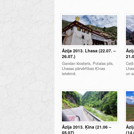
Āzija 2013. Lhasa (22.07. –
Āzij
26.07.)
21.
Gandan klosteris, Potalas pils,
Ceļš
Lhasas pārvērtības Ķīnas
Lhas
ietekmē.
un s
Āzija 2013. Ķīna (21.06 –
Āzi
05.07)
(14.