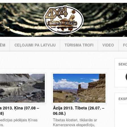
MĒM
CEĻOJUMI PA LATVIJU
TŪRISMA TROFI
VIDEO
F
SEK
EKSP
a 2013. Ķīna (07.08 –
Āzija 2013. Tibeta (26.07. –
08)
06.08.)
edīcijas pēdējais Ķīnas
Tibetas klosteri, tikšanās ar
ms.
Kamerzanova ekspedīciju,