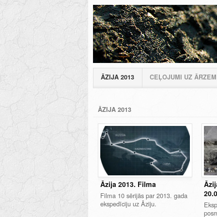
ĀZIJA 2013
CEĻOJUMI UZ ĀRZE
ĀZIJA 2013
Āzija 2013. Filma
Āzij
20.
Filma 10 sērijās par 2013. gada
ekspedīciju uz Āziju.
Eksp
pos