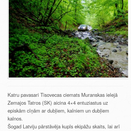
Katru pavasari Tisovecas ciemats Muranskas ielejā
Zemajos Tatros (SK) aicina 4×4 entuziastus uz
episkām cīņām ar dubļiem, kalniem un dubļiem
kalnos.
Šogad Latviju pārstāvēja kupls ekipāžu skaits, lai arī