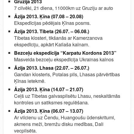
Gruzija 2013
7 cilvēki, 21 diena, 11000km uz Gruziju ar auto
Āzija 2013. Ķīna (07.08 – 20.08)
Ekspedīcijas pēdējais Ķīnas posms.
Āzija 2013. Tibeta (26.07. – 06.08.)
Tibetas klosteri, tikšanās ar Kamerzanova
ekspedīciju, apkārt Kailaša kalnam.
Bezceļu ekspedīcija “Karpatu Kordons 2013”
Masveida bezceļu ekspedīcija Ukrainas kalnos
Āzija 2013. Lhasa (22.07. – 26.07.)
Gandan klosteris, Potalas pils, Lhasas pārvērtības
Ķīnas ietekmē.
Āzija 2013. Ķīna (14.07 – 21.07)
Ceļš uz Tibetas galvaspilsētu Lhasu, neskaitāmās
kontroles un satiksmes regulēšana.
Āzija 2013. Ķīna (06.07 – 13.07)
Ar vilcienu uz Čendu, Huangoušu ūdenskritumi,
akmens meži, bremžu disku medības, Dali
vecpilsēta.