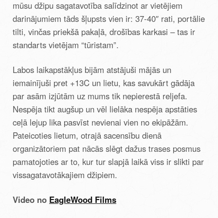
mūsu džipu sagatavotība salīdzinot ar vietējiem
darinājumiem tāds šļupsts vien ir: 37-40″ rati, portālie
tilti, vinčas priekšā pakaļā, drošības karkasi – tas ir
standarts vietējam “tūristam”.
Labos laikapstākļus bijām atstājuši mājās un
iemainījuši pret +13C un lietu, kas savukārt gādāja
par asām izjūtām uz mums tik nepierestā reljefa.
Nespēja tikt augšup un vēl lielāka nespēja apstāties
ceļā lejup lika pasvīst nevienai vien no ekipāžām.
Pateicoties lietum, otrajā sacensību dienā
organizātoriem pat nācās slēgt dažus trases posmus
pamatojoties ar to, kur tur slapjā laikā viss ir slikti par
vissagatavotākajiem džipiem.
Video no
EagleWood Films